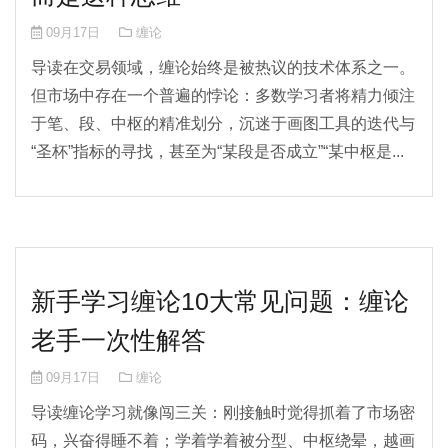
09月17日
缠论
导读在交易领域，缠论始终是被热议的技术体系之一。
但市场中存在一个普遍的悖论：多数学习者将精力倾注
于笔、段、中枢的精准划分，沉迷于画图工具的迭代与
“圣杯”指标的寻找，甚至为“某段是否成立”“某中枢是...
新手学习缠论10大常见问题：缠论
老手一次性解答
09月17日
缠论
导读缠论学习就像闯三关：刚接触时觉得抓着了市场密
码，兴奋得睡不着；学着学着被分型、中枢绕晕，越画