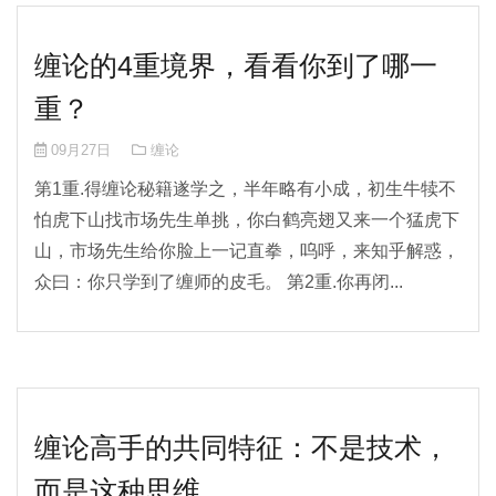
缠论的4重境界，看看你到了哪一
重？
09月27日
缠论
第1重.得缠论秘籍遂学之，半年略有小成，初生牛犊不
怕虎下山找市场先生单挑，你白鹤亮翅又来一个猛虎下
山，市场先生给你脸上一记直拳，呜呼，来知乎解惑，
众曰：你只学到了缠师的皮毛。 第2重.你再闭...
缠论高手的共同特征：不是技术，
而是这种思维